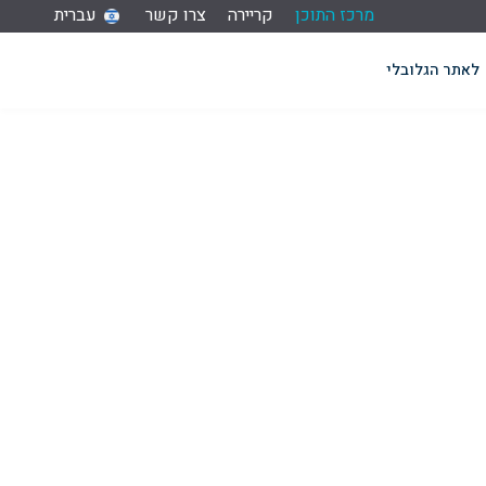
מרכז התוכן
קריירה
צרו קשר
עברית
לאתר הגלובלי
בואו לראות מה אנשים אומרים על ICL, עם אזכורים של החברה באתרים מובילים ובפרסומים באינטרנט. מדור זה מציג את ההשפעה וההכרה של ICL במרחב