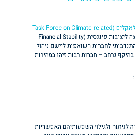
כוח המשימה לדיווח על סיכונים פיננסיים הקשורים לאקלים ‏(Task Force on Climate-related
פותח על-ידי המועצה ליציבות פיננסית ‏(Financial Stability
 בסיס התנדבותי לחברות השואפות ליישם ניהול
כוני אקלים. מסגרת ה-TCFD אומצה בהיקף נרחב – חברות רבות זיהו במהירות
ת מסגרת ברורה לניתוח ולגילוי השפעותיהם האפשריות