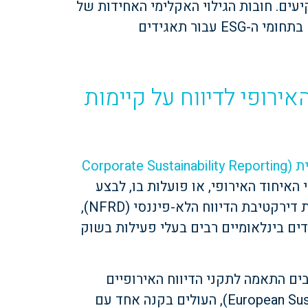
יעים. חובות הגילוי האקלימי האחידות של
ISSB מקדמות עקביות ושקיפות, ומקלות על דיווחים בתחומי ה-ESG עבור תאגידים
ד האירופי לדיווח על קיימות
דירקטיבת האיחוד האירופי לדיווח על קיימות תאגידית (Corporate Sustainability Reporting
איחוד האירופי, או פועלות בו, לבצע
גילוי חובה של סיכוני אקלים. הדירקטיבה מחליפה את דירקטיבת הדיווח הלא-פיננסי (NFRD),
דים בינלאומיים רבים בעלי פעילות בשוק
ח הנלווה מחייבים התאמה לתקני הדיווח האירופיים
לקיימות (European Sustainability Reporting Standards – ESRS), העולים בקנה אחד עם