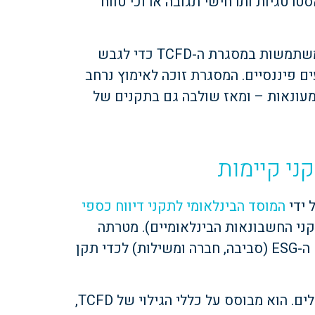
סטרטגיות ותרחישי תגובה ארוכי טווח
קבוצת ICL היא אחת מחברות רבות ברחבי העולם המשתמשות במסגרת ה-TCFD כדי לגבש
ם פיננסיים. המסגרת זוכה לאימוץ נרחב
קמעונאות – ומאז שולבה גם בתקנים של
המוסד הבינלאומי לתקני דיווח כספי
ני החשבונאות הבינלאומיים). מטרתה
הייתה לאחד את ריבוי המסגרות ותקני הדיווח בתחום ה-ESG (סביבה, חברה ומשילות) לכדי תקן
תקן IFRS S2 מיועד במיוחד לדיווחים הקשורים לאקלים. הוא מבוסס על כללי הגילוי של TCFD,