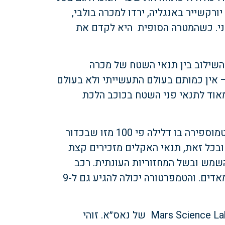
רקשייר באנגליה, ירדו למכרה בולבי,
גני חדשני. כשהמטרה הסופית היא לקדם את
שילוב בין תנאי השטח של מכרה
 אין כמותם בעולם התעשייתי ולא בעולם
אוד לתנאי פני השטח בכוכב הלכת
בדומה לכדור הארץ, מאדים הוא כוכב לכת סלעי. האטמוספירה בו דלילה פי 100 מזו שבכדור
מפרטורות בו הוא מינוס 60 מעלות. ובכל זאת, תנאי האקלים מזכירים קצת
שמש ובשל המחזוריות העונתית. רכב
החלל אופרטיוניטי אפילו מצא שבעבר היו מים על המאדים. והטמפרטורה יכולה להגיע גם ל-9
אחד המיזמים הבולטים בחקר המאדים הוא Mars Science Laboratory של נאס״א. זוהי