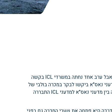
לכאורה אין קשר בין תהומות הארץ לכוכבי השמיים, אבל ערב אחד נחתה במשרדי ICL בקשה
עני נאס"א ביקשו לבקר במכרה בולבי של
ICL, שנמצא עמוק בבטן האדמה. בפגישה שהתקיימה בין מדעני נאס"א למדעני ICL התבררה
וכדרכה היא פתחה את שערי המכרה גם בפני