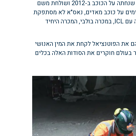
משימה המתבססת על מעבדה ניידת בשם Curiosity, שנחתה על הכוכב ב-2012 ושולחת משם
ימים על כוכב מאדים, נאס"א לא מסתפקת
בנתונים שאוספת Curiosity ונעזרת בשיתוף הפעולה עם ICL, במכרה בולבי, המכרה היחיד
 את הפוטנציאל לקחת את המין האנושי
ר בעולם חוקרים את הסודות האלה בכלים