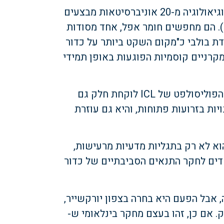
קשה להגיד כי ב-ICL הופתעו. עשרות מדעני אקלים וגיאולוגיה מ-20 אוניברסיטאות מבצעים
ט של ICL באנגליה (לינק). הם מחפשים חומר אפל, אחד מסודות
דת בולבי כ"מקום השקט ביותר על כדור
קרניים קוסמיות הפוגעות באופן תמידי
גם בעניין חקר החלל נאס"א לא לבד, במחקר במכרה הפוליסולפט של ICL לוקחת חלק גם
לה את שתי הסוכנויות בזרועות פתוחות, והיא גם עוזרת
וא לא רק בתגליות מדעיות מרעישות,
דים לחקר התנאים הסביבתיים של כדור
 אבל הפעם היא בחרה בצפון יורקשייר,
 אם כן, זהו בעצם מחקר בינלאומי ש-